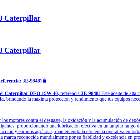
 Caterpillar
 Caterpillar
eferencia: 3E-9848)
🛢️
 el
Caterpillar DEO 15W-40
, referencia
3E-9848
! Este aceite de alta
la
, brindando la máxima protección y rendimiento que tus equipos nece
 los motores contra el desgaste, la oxidación y la acumulación de depós
exigentes, proporcionando una lubricación efectiva en un amplio rango d
rucción y equipos agrícolas, manteniendo la eficiencia operativa en to
 una marca reconocida mundialmente por su fiabilidad y excelencia en pr