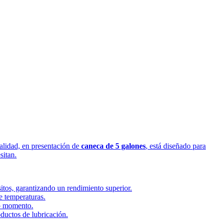
 calidad, en presentación de
caneca de 5 galones
, está diseñado para
sitan.
itos, garantizando un rendimiento superior.
e temperaturas.
do momento.
oductos de lubricación.