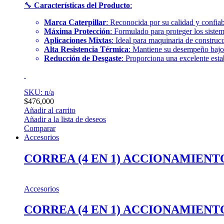
🔧
Características del Producto
:
Marca Caterpillar
: Reconocida por su calidad y confiab
Máxima Protección
: Formulado para proteger los sistema
Aplicaciones Mixtas
: Ideal para maquinaria de construc
Alta Resistencia Térmica
: Mantiene su desempeño bajo 
Reducción de Desgaste
: Proporciona una excelente esta
SKU: n/a
$
476,000
Añadir al carrito
Añadir a la lista de deseos
Comparar
Accesorios
CORREA (4 EN 1) ACCIONAMIEN
Accesorios
CORREA (4 EN 1) ACCIONAMIEN