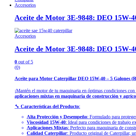
Accesorios
Aceite de Motor 3E-9848: DEO 15W-40
Accesorios
Aceite de Motor 3E-9848: DEO 15W-40
0
out of 5
(0)
Aceite para Motor Caterpillar DEO 15W-40 – 5 Galones (R
¡Mantén el motor de tu maquinaria en óptimas condiciones con
aplicaciones mixtas en maquinaria de construcción y agríco
🔧
Características del Producto
:
Alta Protección y Desempeño
: Formulado para proteger
Viscosidad 15W-40
: Ideal para condiciones de trabajo 
Aplicaciones Mixtas
: Perfecto para maquinaria de const
Calidad Caterpillar
: Producto original de Caterpillar,