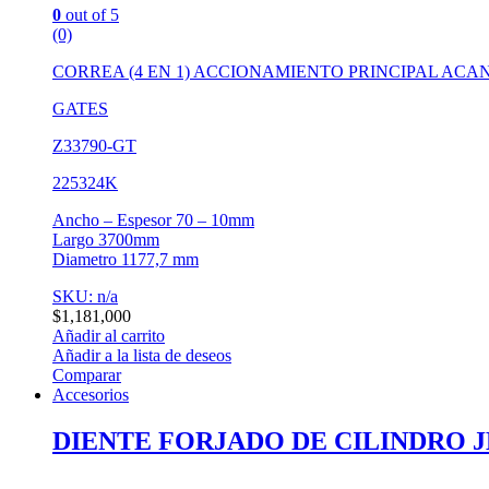
0
out of 5
(0)
CORREA (4 EN 1) ACCIONAMIENTO PRINCIPAL AC
GATES
Z33790-GT
225324K
Ancho – Espesor 70 – 10mm
Largo 3700mm
Diametro 1177,7 mm
SKU: n/a
$
1,181,000
Añadir al carrito
Añadir a la lista de deseos
Comparar
Accesorios
DIENTE FORJADO DE CILINDRO J