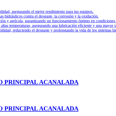
ilidad, asegurando el mejor rendimiento para tus equipos.
s hidráulicos contra el desgaste, la corrosión y la oxidación.
ción y agrícola, garantizando un funcionamiento óptimo en condiciones 
altas temperaturas, asegurando una lubricación eficiente y una mayor v
bilidad, reduciendo el desgaste y prolongando la vida de los sistemas hi
TO PRINCIPAL ACANALADA
TO PRINCIPAL ACANALADA