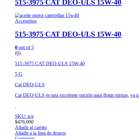
515-3975 CAT DEO-ULS 15W-40
Accesorios
515-3975 CAT DEO-ULS 15W-40
0
out of 5
(0)
515-3975 CAT DEO-ULS 15W-40
5 G
Cat DEO-ULS
Cat DEO-ULS es una excelente opción para flotas mixtas, ya qu
SKU: n/a
$
476,000
Añadir al carrito
Añadir a la lista de deseos
Comparar