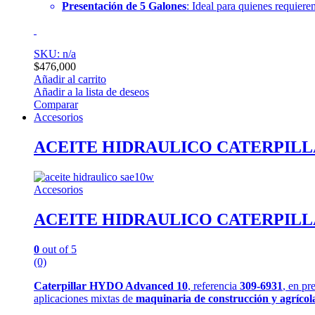
Presentación de 5 Galones
: Ideal para quienes requier
SKU: n/a
$
476,000
Añadir al carrito
Añadir a la lista de deseos
Comparar
Accesorios
ACEITE HIDRAULICO CATERPILLA
Accesorios
ACEITE HIDRAULICO CATERPILLA
0
out of 5
(0)
Caterpillar HYDO Advanced 10
, referencia
309-6931
, en pr
aplicaciones mixtas de
maquinaria de construcción y agrícol